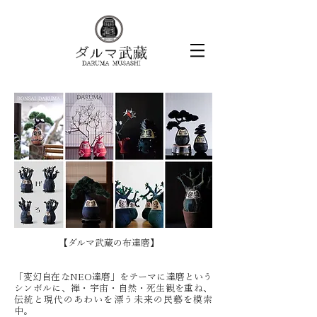
【ダルマ武藏の布達磨】
「変幻自在なNEO達磨」をテーマに達磨という
シンボルに、禅・宇宙・自然・死生観を重ね、
伝統と現代のあわいを漂う未来の民藝を模索
中。