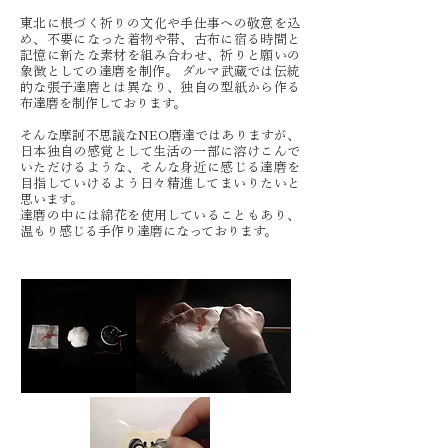
東北に根づく祈りの文化や手仕事への敬意を込
め、不要になった着物や帯、古布に宿る時間と
記憶に新たな素材を組み合わせ、祈りと願いの
象徴としての達磨を制作。 ダルマ武藏では伝統
的な張子達磨とは異なり、独自の型紙から作る
布達磨を制作しております。
そんな摩訶不思議なNEO磨達ではありますが、
日本独自の感覚として生活の一部に溶けこんで
いただけるような、そんな身近に感じる達磨を
目指していけるよう日々精進してまいりたいと
思います。​​
達磨の中には綿花を使用していることもあり、
温もり感じる手作り達磨になっております。​​