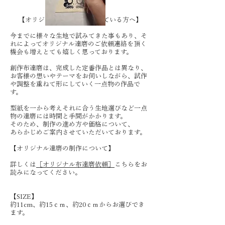
【オリジナル達磨制作を考えている方へ】
今までに様々な生地で試みてきた事もあり、そ
れによってオリジナル達磨のご依頼連絡を頂く
機会も増えとても嬉しく思っております。
創作布達磨は、完成した定番作品とは異なり、
お客様の想いやテーマをお伺いしながら、試作
や調整を重ねて形にしていく一点物の作品で
す。
型紙を一から考えそれに合う生地選びなど一点
物の達磨には時間と手間がかかります。
そのため、制作の進め方や価格について、
あらかじめご案内させていただいております。
【オリジナル達磨の制作について】​
詳しくは
［オリジナル布達磨依頼］
こちらをお
読みになってください。​​
【SIZE】
約11cm、約15ｃｍ、約20ｃｍからお選びでき
ます。