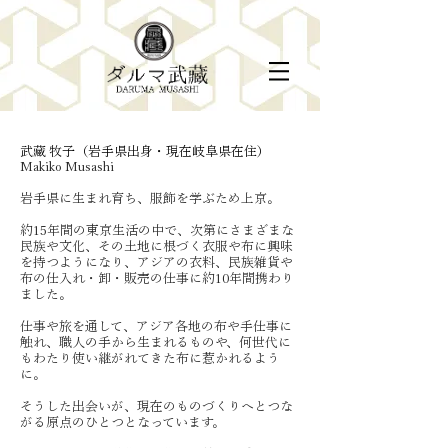
武藏 牧子（岩手県出身・現在岐阜県在住）
Makiko Musashi
​岩手県に生まれ育ち、服飾を学ぶため上京。
約15年間の東京生活の中で、次第にさまざまな
民族や文化、その土地に根づく衣服や布に興味
を持つようになり、アジアの衣料、
民族雑貨や
布の仕入れ・卸・販売の仕事に約10年間携わり
ました。
仕事や旅を通して、アジア各地の布や手仕事に
触れ、職人の手から生まれるものや、何世代に
もわたり使い継がれてきた布に惹かれるよう
に。
そうした出会いが、現在のものづくりへとつな
がる原点のひとつとなっています。