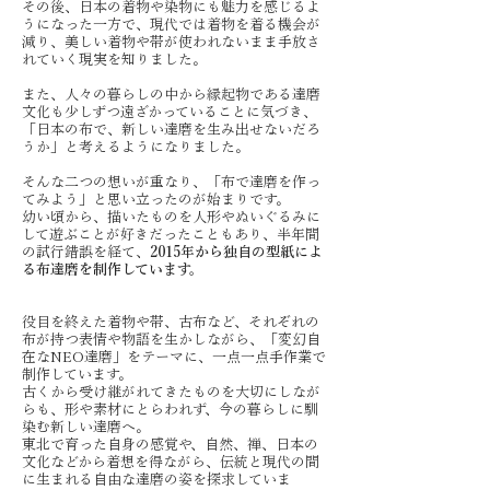
その後、日本の着物や染物にも魅力を感じるよ
うになった一方で、現代では着物を着る機会が
減り、美しい着物や帯が使われないまま手放さ
れていく現実を知りました。​
また、人々の暮らしの中から縁起物である達磨
文化も少しずつ遠ざかっていることに気づき、
「日本の布で、新しい達磨を生み出せないだろ
うか」と考えるようになりました。
そんな二つの想いが重なり、「布で達磨を作っ
てみよう」と思い立ったのが始まりです。
幼い頃から、描いたものを人形やぬいぐるみに
して遊ぶことが好きだったこともあり、半年間
の試行錯誤を経て、
2015年から独自の型紙によ
る布達磨を制作しています。
役目を終えた着物や帯、古布など、それぞれの
布が持つ表情や物語を生かしながら、「変幻自
在なNEO達磨」をテーマに、一点一点手作業で
制作しています。
古くから受け継がれてきたものを大切にしなが
らも、形や素材にとらわれず、今の暮らしに馴
染む新しい達磨へ。
東北で育った自身の感覚や、自然、禅、日本の
文化などから着想を得ながら、伝統と現代の間
に生まれる自由な達磨の姿を探求していま