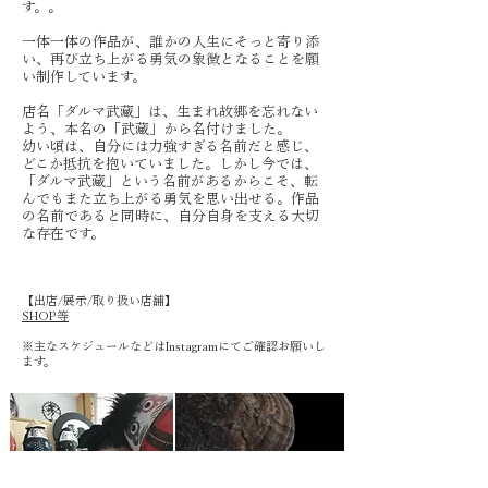
す。。
一体一体の作品が、誰かの人生にそっと寄り添
い、再び立ち上がる勇気の象徴となることを願
い制作しています。
店名「ダルマ武藏」は、生まれ故郷を忘れない
よう、本名の「武藏」から名付けました。
幼い頃は、自分には力強すぎる名前だと感じ、
どこか抵抗を抱いていました。しかし今では、
「ダルマ武藏」という名前があるからこそ、転
んでもまた立ち上がる勇気を思い出せる。作品
の名前であると同時に、自分自身を支える大切
な存在です。
​【出店/展示/取り扱い店舗】
SHOP等
※主なスケジュールなどはInstagramにてご確認お願いし
ます。