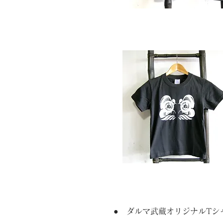
●
ダルマ武藏オリジナルTシ