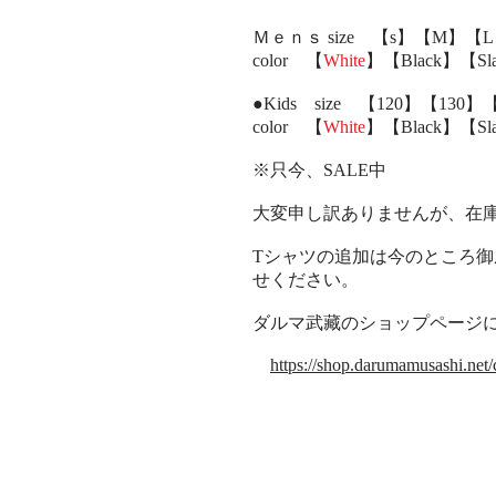
Ｍｅｎｓ size 【s】【M】【
color 【
White
】【Black】【Slat
●Kids size 【120】【130
color 【
White
】【Black】【Slat
※只今、SALE中
大変申し訳ありませんが、在
Tシャツの追加は今のところ
せください。
ダルマ武藏のショップページ
https://shop.darumamusashi.net